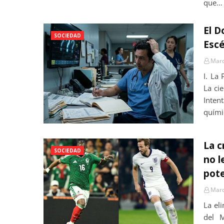
que…
El D
SOCIEDAD
Escé
Marc
I. La
La ci
Inten
quími
La c
SOCIEDAD
no l
pot
Marc
La el
del M