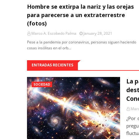
Hombre se extirpa la nariz y las orejas
para parecerse a un extraterrestre
(fotos)
Marco A. Escobedo Palma
January 28, 2021
Pese a la pandemia por coronavirus, personas siguen haciendo
cosas insólitas en el orb…
ENTRADAS RECIENTES
La p
SOCIEDAD
dest
Conc
Marc
¿Por 
preg
fluct