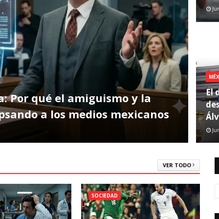
Ju
MÉX
El 
a: Por qué el amiguismo y la
de
apsando a los medios mexicanos
Álv
Ju
VER TODO
SOCIEDAD