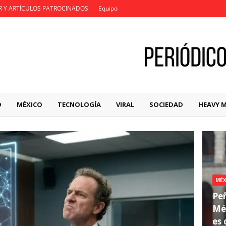
R Y ARTÍCULOS PATROCINADOS
Equipo
O
MÉXICO
TECNOLOGÍA
VIRAL
SOCIEDAD
HEAVY 
MÉX
Peñ
Méx
es 