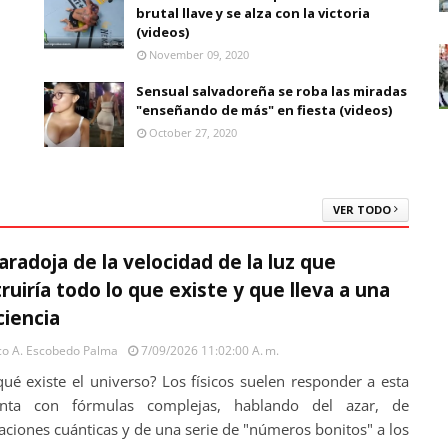
brutal llave y se alza con la victoria
(videos)
November 09, 2020
Sensual salvadoreña se roba las miradas
"enseñando de más" en fiesta (videos)
October 27, 2020
VER TODO
aradoja de la velocidad de la luz que
ruiría todo lo que existe y que lleva a una
iencia
o A. Escobedo Palma
7/09/2026 11:02:00 A. M.
qué existe el universo? Los físicos suelen responder a esta
unta con fórmulas complejas, hablando del azar, de
uaciones cuánticas y de una serie de "números bonitos" a los