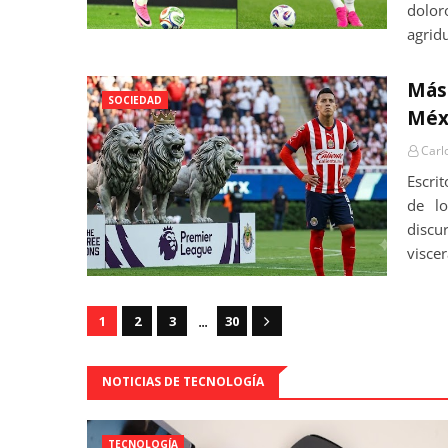
dolor
agridu
Más 
SOCIEDAD
Méxi
Carl
Escri
de l
discu
viscer
...
1
2
3
30
NOTICIAS DE TECNOLOGÍA
TECNOLOGÍA