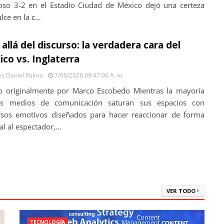
oso 3-2 en el Estadio Ciudad de México dejó una certeza
lce en la c…
allá del discurso: la verdadera cara del
co vs. Inglaterra
os Daniel Palma
7/06/2026 09:47:00 A. M.
to originalmente por Marco Escobedo Mientras la mayoría
os medios de comunicación saturan sus espacios con
rsos emotivos diseñados para hacer reaccionar de forma
al al espectador,…
VER TODO
TECNOLOGÍA