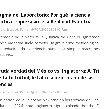
ogma del Laboratorio: Por qué la ciencia
ptica tropieza ante la Realidad Espiritual
o A. Escobedo Palma
7/07/2026 01:33:00 P. M.
 Paradoja de la Materia: La Química No Tiene el Significado
encia moderna suele cometer un grave error metodológico.
ta reducir toda experiencia humana a simples reacciones
cas en…
ruda verdad del México vs. Inglaterra: Al Tri
e faltó fútbol, le faltó la peor maña de las
encias
o A. Escobedo Palma
7/06/2026 12:39:00 P. M.
iminación de la Selección Mexicana en los Octavos de Final
undial 2026 ante Inglaterra sigue calando hondo. El