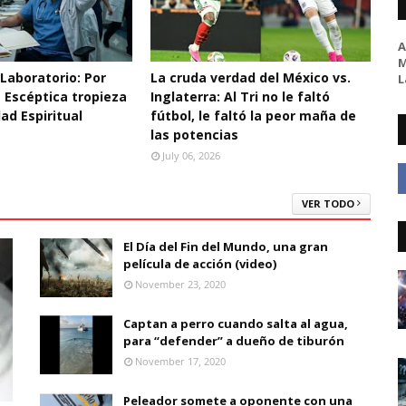
A
M
Laboratorio: Por
La cruda verdad del México vs.
L
a Escéptica tropieza
Inglaterra: Al Tri no le faltó
dad Espiritual
fútbol, le faltó la peor maña de
las potencias
July 06, 2026
VER TODO
El Día del Fin del Mundo, una gran
película de acción (video)
November 23, 2020
Captan a perro cuando salta al agua,
para “defender” a dueño de tiburón
November 17, 2020
Peleador somete a oponente con una